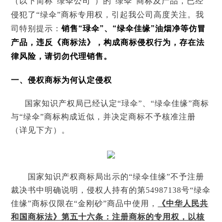
（以下简称“绿伞公司”）的“绿伞”商标及产品，已经
侵犯了“绿伞”商标专用权，引起我公司高度关注。我
们
司特别提示：
销售
“
琭伞
”
、
“
绿伞佳缘
”
油烟净等仿冒
产品，违反《商标法》，构成商标侵权行为，存在法
律风险，请切勿代理销售。
一、侵权商标为何认定侵权
国家知识产权局已经认定
“
琭伞
”
、
“
绿伞佳缘
”
商标
与
“
绿伞
”
商标构成近似，并决定商标不予核准注册
（详见下方）。
国家知识产权商标局出示的
“
绿伞佳缘
”
不予注册
裁决书中明确说明，侵权人持有的第
54987138
号
“
绿伞
佳缘
”
商标仅限在
“
金刚砂
”
商品中使用，
《中华人民共
和国商标法》第五十六条：注册商标的专用权，以核