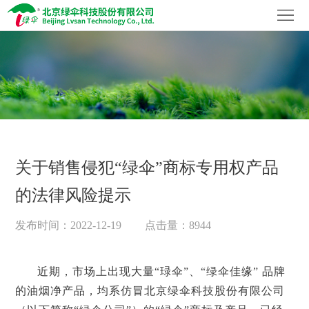
首
页
关
于
社
我
会
品
们
责
牌
企
关于销售侵犯“绿伞”商标专用权产品
任
家
业
科
的法律风险提示
族
资
技
加
发布时间：2022-12-19
点击量：8944
讯
创
入
联
新
我
系
近期，市场上出现大量“琭伞”、“绿伞佳缘” 品牌
的油烟净产品，均系仿冒北京绿伞科技股份有限公司
们
我