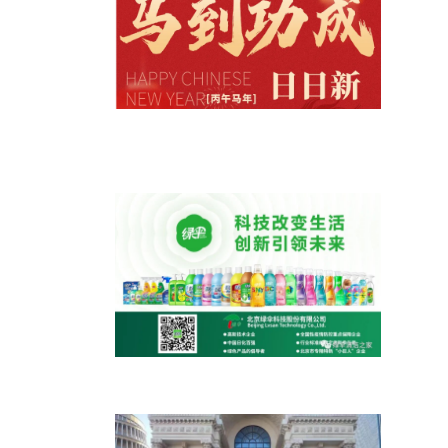
马到功成，气象日新|绿伞科技给您拜
年了！
认识绿伞