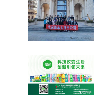
拥抱绿伞，携手同心，共创辉煌
绿伞科技参与制定，北京合成洗涤剂
能耗限额新标于2026年实施