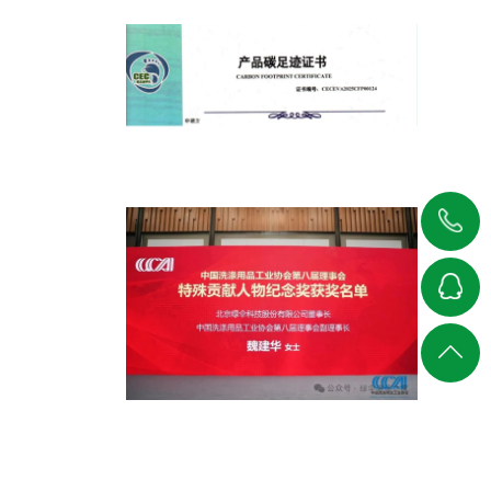
绿伞以科技创新解锁低碳未来
010-
58711200
在线
返回
客服
顶部
绿伞科技董事长魏建华获颁“特殊贡献
人物纪念奖”