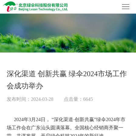
首
页
关
于
社
我
会
品
们
责
牌
企
深化渠道 创新共赢 绿伞2024市场工作
任
家
业
科
会成功举办
族
资
技
加
发布时间：2024-03-28
点击量：6645
讯
创
入
联
新
我
系
2024年3月24日， “深化渠道·创新共赢”绿伞2024年市
场工作会在广东汕头圆满落幕。全国核心经销商齐聚一
们
我
堂，共谋发展，开启绿伞科技2024年的新征途。