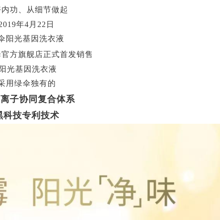
好内功、从细节做起
2019
年4月22日
伞阳光基因洗衣液
伞官方旗舰店正式首发销售
阳光基因洗衣液
采用绿伞独有的
C
离子协同复合体系
黑科技专利技术