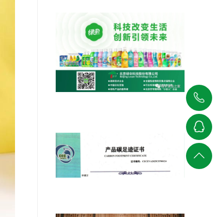
010-
绿伞科技参与制定，北京合成洗涤剂
能耗限额新标于2026年实施
58711200
在线
返回
客服
顶部
绿伞以科技创新解锁低碳未来