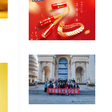
元旦佳节，喜迎新岁！
拥抱绿伞，携手同心，共创辉煌