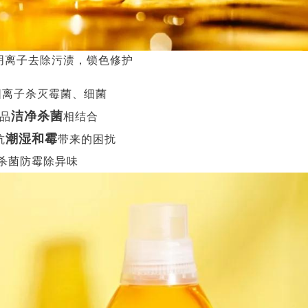
阴离子去除污渍，锁色修护
阳离子杀灭霉菌、细菌
洁净杀菌
品
相结合
潮湿和霉
抗
带来的困扰
杀菌防霉除异味