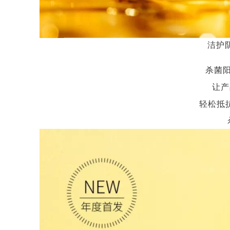
洁护
杀菌
让产
轻松抵