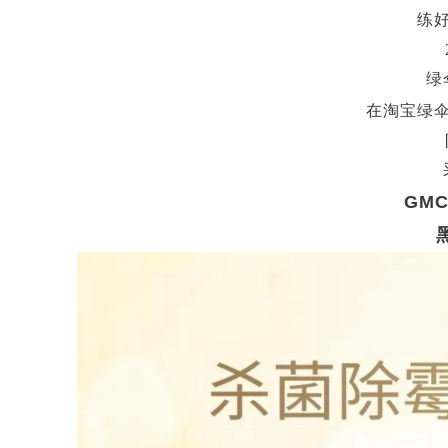
练
绿
在淘宝绿
GM