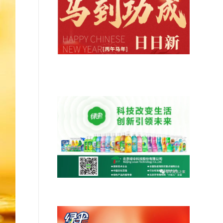
马到功成，气象日新|绿伞科技给您拜
年了！
认识绿伞