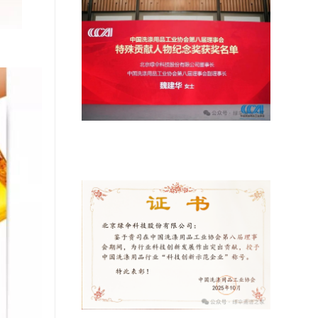
绿伞科技董事长魏建华获颁“特殊贡献
人物纪念奖”