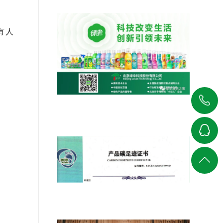
有人
010-
绿伞科技参与制定，北京合成洗涤剂
能耗限额新标于2026年实施
58711200
在线
返回
客服
顶部
绿伞以科技创新解锁低碳未来