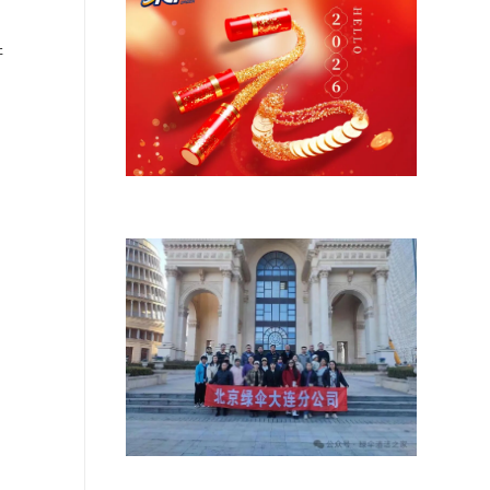
讲
元旦佳节，喜迎新岁！
拥抱绿伞，携手同心，共创辉煌