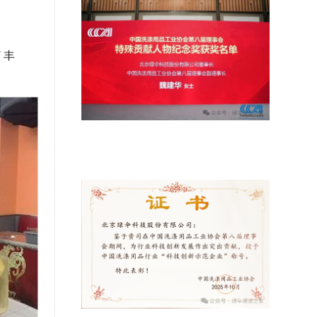
了丰
绿伞科技董事长魏建华获颁“特殊贡献
人物纪念奖”