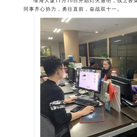
绿海大厦
11
月
10
日开始灯火通明，线上各
同事齐心协力，勇往直前，奋战双十一。