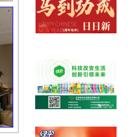
马到功成，气象日新|绿伞科技给您拜
年了！
认识绿伞