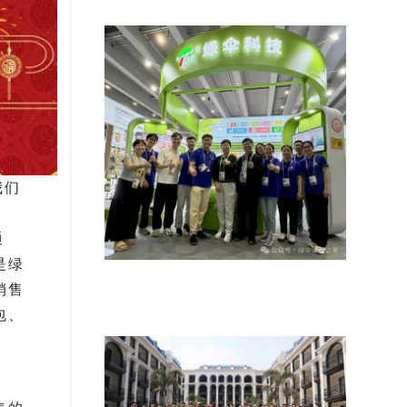
我们
通
是绿
双品牌双模式驱动，清洁国货加速出
销售
海——绿伞科技参展139届广
包、